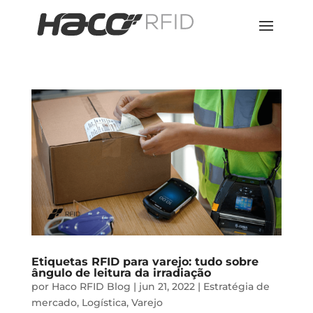
Etiquetas RFID para varejo: tudo sobre
ângulo de leitura da irradiação
por
Haco RFID Blog
|
jun 21, 2022
|
Estratégia de
mercado
,
Logística
,
Varejo